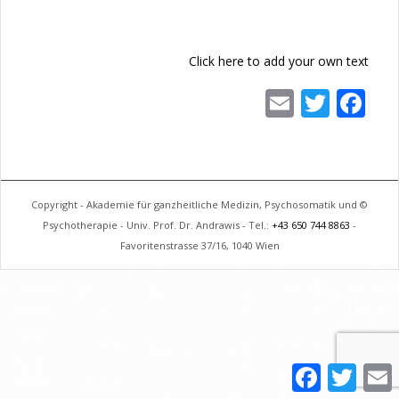
Click here to add your own text
Email
Twitter
Facebook
© Copyright - Akademie für ganzheitliche Medizin, Psychosomatik und
Psychotherapie - Univ. Prof. Dr. Andrawis - Tel.:
+43 650 744 8863
-
Favoritenstrasse 37/16, 1040 Wien
Facebook
Twitter
Email