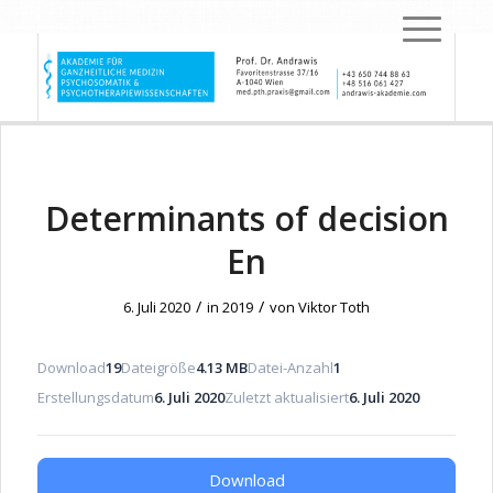
Determinants of decision
En
/
/
6. Juli 2020
in
2019
von
Viktor Toth
Download
19
Dateigröße
4.13 MB
Datei-Anzahl
1
Erstellungsdatum
6. Juli 2020
Zuletzt aktualisiert
6. Juli 2020
Download