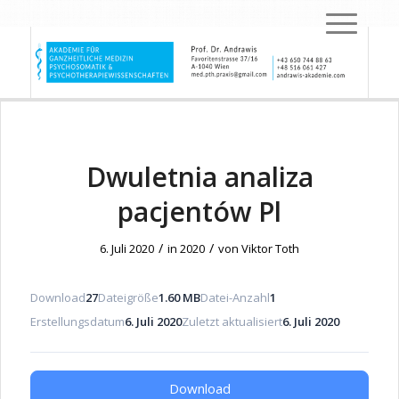
Dwuletnia analiza
pacjentów Pl
/
/
6. Juli 2020
in
2020
von
Viktor Toth
Download
27
Dateigröße
1.60 MB
Datei-Anzahl
1
Erstellungsdatum
6. Juli 2020
Zuletzt aktualisiert
6. Juli 2020
Download