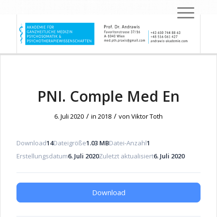
PNI. Comple Med En
/
/
6. Juli 2020
in
2018
von
Viktor Toth
Download
14
Dateigröße
1.03 MB
Datei-Anzahl
1
Erstellungsdatum
6. Juli 2020
Zuletzt aktualisiert
6. Juli 2020
Download