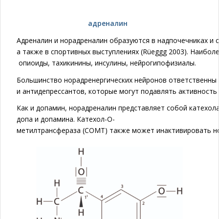
адреналин
Адреналин и норадреналин образуются в надпочечниках и с
а также в спортивных выступлениях (Rüeggg 2003). Наибо
опиоиды, тахикинины, инсулины, нейрогипофизиалы.
Большинство норадренергических нейронов ответственны и
и антидепрессантов, которые могут подавлять активность 
Как и допамин, норадреналин представляет собой катехола
допа и допамина. Катехол-О-
метилтрансфераза (COMT) также может инактивировать н