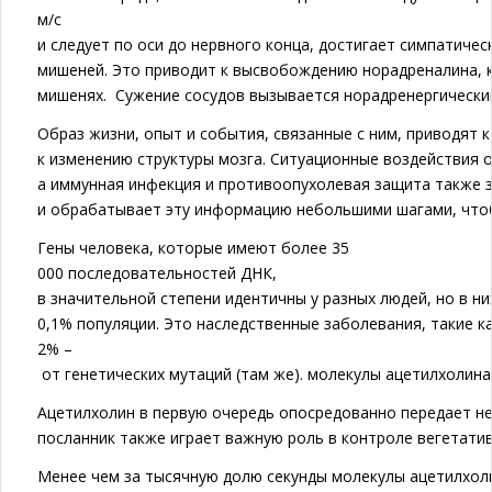
м/с
и следует по оси до нервного конца, достигает симпатичес
мишеней. Это приводит к высвобождению норадреналина, к
мишенях. Сужение сосудов вызывается норадренергическим
Образ жизни, опыт и события, связанные с ним, приводят к
к изменению структуры мозга. Ситуационные воздействия о
а иммунная инфекция и противоопухолевая защита также з
и обрабатывает эту информацию небольшими шагами, чтоб
Гены человека, которые имеют более 35
000 последовательностей ДНК,
в значительной степени идентичны у разных людей, но в н
0,1% популяции. Это наследственные заболевания, такие к
2% –
от генетических мутаций (там же). молекулы ацетилхолина
Ацетилхолин в первую очередь опосредованно передает н
посланник также играет важную роль в контроле вегетати
Менее чем за тысячную долю секунды молекулы ацетилхол