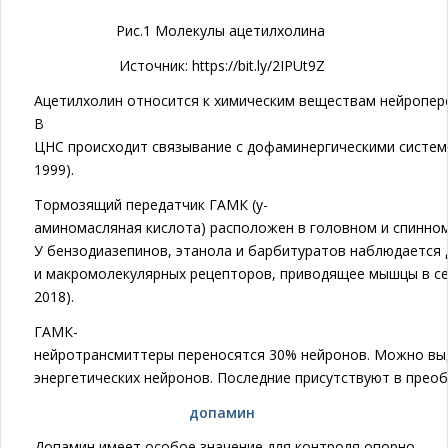
Рис.1 Молекулы ацетилхолина
Источник: https://bit.ly/2IPUt9Z
Ацетилхолин относится к химическим веществам нейропере
В
ЦНС происходит связывание с дофаминергическими система
1999).
Тормозящий передатчик ГАМК (y-
аминомасляная кислота) расположен в головном и спинном 
У бензодиазепинов, этанола и барбитуратов наблюдается
и макромолекулярных рецепторов, приводящее мышцы в сед
2018).
ГАМК-
нейротрансмиттеры переносятся 30% нейронов. Можно выде
энергетических нейронов. Последние присутствуют в прео
допамин
Допамин имеет особое значение для контроля опорно-