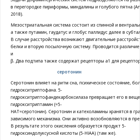
в перегородке пириформы, миндалины и голубого пятна (An
2018).
Мезостриатальная система состоит из спинной и вентраль
а также путамин, гаудатус и глобус паллидус далее в суб
В случае расстройства возникают двигательные расстройс
белки и вторую посылочную систему. Проводится различи
и
β. Два подтипа также содержат рецепторы a1 для рецепто
серотонин
Серотонин влияет на ритм сна, психическое состояние, б
гидрокситриптофана. 5-
гидрокситриптофандекарбоксилаза превращает его в веще
гидрокситриптамин (=5-
HAT=серотонин). Серотонин и катехоламины хранятся в гр
зависимого механизма. Они активно возобновляются в пр
В результате этого окисления образуется продукт 5-
гидроксиндолуксусной кислоты (5-HIAA) (там же).