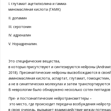
I. глутамат ацетилхолина и гамма-
миномасляная кислота (ГАМК)
II. допамин
III. серотонин
IV. адреналин
V. Норадреналин.
Это специфические вещества,
в которых присутствуют и синтезируются нейроны (Andrawis
2018). Пресинаптические нейроны высвобождаются в свое
аминомасляная кислота, аспартат, глутамат, гомоцистеин,
а не в синаптических молекулах и затем транспортируютс
В неврологии было обнаружено несколько сотен пептидов 
Пре- и постсинаптические нейротрансмиттеры –
это место, где происходит передача возбуждения нейротр
в свою очередь, вызывает взаимодействие между потенциа