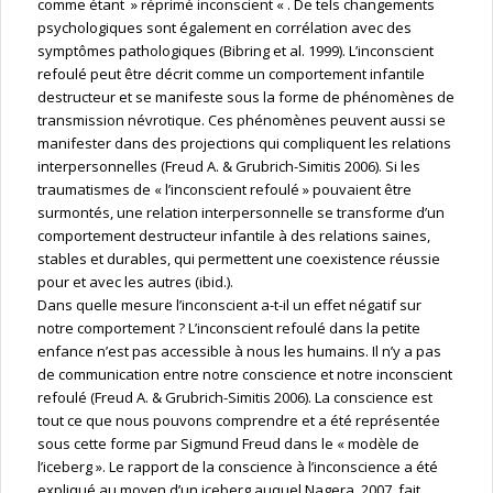
comme étant » réprimé inconscient « . De tels changements
psychologiques sont également en corrélation avec des
symptômes pathologiques (Bibring et al. 1999). L’inconscient
refoulé peut être décrit comme un comportement infantile
destructeur et se manifeste sous la forme de phénomènes de
transmission névrotique. Ces phénomènes peuvent aussi se
manifester dans des projections qui compliquent les relations
interpersonnelles (Freud A. & Grubrich-Simitis 2006). Si les
traumatismes de « l’inconscient refoulé » pouvaient être
surmontés, une relation interpersonnelle se transforme d’un
comportement destructeur infantile à des relations saines,
stables et durables, qui permettent une coexistence réussie
pour et avec les autres (ibid.).
Dans quelle mesure l’inconscient a-t-il un effet négatif sur
notre comportement ? L’inconscient refoulé dans la petite
enfance n’est pas accessible à nous les humains. Il n’y a pas
de communication entre notre conscience et notre inconscient
refoulé (Freud A. & Grubrich-Simitis 2006). La conscience est
tout ce que nous pouvons comprendre et a été représentée
sous cette forme par Sigmund Freud dans le « modèle de
l’iceberg ». Le rapport de la conscience à l’inconscience a été
expliqué au moyen d’un iceberg auquel Nagera, 2007, fait