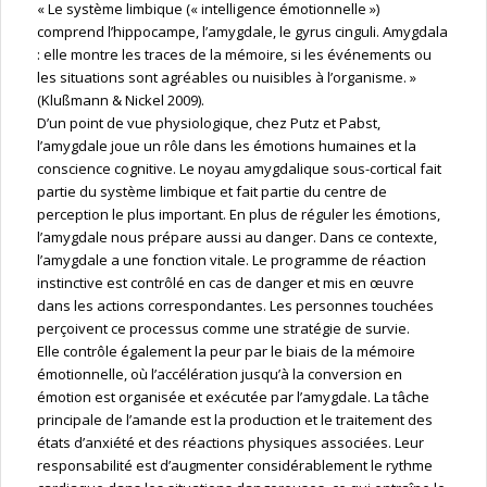
« Le système limbique (« intelligence émotionnelle »)
comprend l’hippocampe, l’amygdale, le gyrus cinguli. Amygdala
: elle montre les traces de la mémoire, si les événements ou
les situations sont agréables ou nuisibles à l’organisme. »
(Klußmann & Nickel 2009).
D’un point de vue physiologique, chez Putz et Pabst,
l’amygdale joue un rôle dans les émotions humaines et la
conscience cognitive. Le noyau amygdalique sous-cortical fait
partie du système limbique et fait partie du centre de
perception le plus important. En plus de réguler les émotions,
l’amygdale nous prépare aussi au danger. Dans ce contexte,
l’amygdale a une fonction vitale. Le programme de réaction
instinctive est contrôlé en cas de danger et mis en œuvre
dans les actions correspondantes. Les personnes touchées
perçoivent ce processus comme une stratégie de survie.
Elle contrôle également la peur par le biais de la mémoire
émotionnelle, où l’accélération jusqu’à la conversion en
émotion est organisée et exécutée par l’amygdale. La tâche
principale de l’amande est la production et le traitement des
états d’anxiété et des réactions physiques associées. Leur
responsabilité est d’augmenter considérablement le rythme