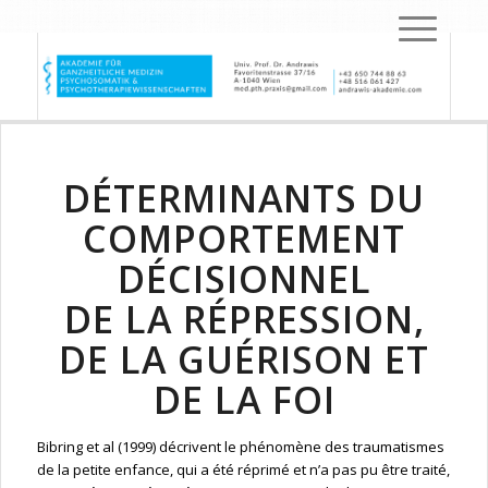
DÉTERMINANTS DU
COMPORTEMENT
DÉCISIONNEL
DE LA RÉPRESSION,
DE LA GUÉRISON ET
DE LA FOI
Bibring et al (1999) décrivent le phénomène des traumatismes
de la petite enfance, qui a été réprimé et n’a pas pu être traité,