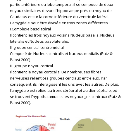
partie antérieure du lobe temporal, il se compose de deux
noyaux similaires devant l’hippocampe près du noyau de
Caudatus et sur la corne inférieure du ventricule latéral.
L’amygdale peut être divisée en trois zones différentes :
I.Complexe basolatéral
Il contient les trois noyaux voisins Nucleus basalis, Nucleus
lateralis et Nucleus basolateralis.
II. groupe central centromédial
Composé de Nucleus centralis et Nucleus medialis (Putz &
Pabst 2000)
III. groupe noyau cortical
Il contient le noyau corticalis. De nombreuses fibres
nerveuses relient ces groupes centraux entre eux. Par
conséquent, ils interagissent les uns avec les autres. De plus,
l’amygdale est reliée au tronc cérébral et au diencéphale, où
se trouvent l’hypothalamus et les noyaux gris centraux (Putz &
Pabst 2000).