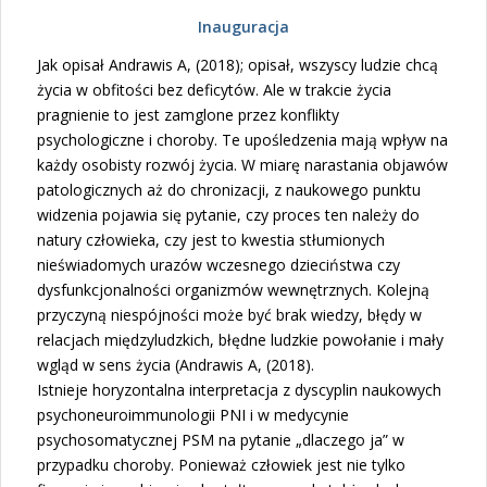
Inauguracja
Jak opisał Andrawis A, (2018); opisał, wszyscy ludzie chcą
życia w obfitości bez deficytów. Ale w trakcie życia
pragnienie to jest zamglone przez konflikty
psychologiczne i choroby. Te upośledzenia mają wpływ na
każdy osobisty rozwój życia. W miarę narastania objawów
patologicznych aż do chronizacji, z naukowego punktu
widzenia pojawia się pytanie, czy proces ten należy do
natury człowieka, czy jest to kwestia stłumionych
nieświadomych urazów wczesnego dzieciństwa czy
dysfunkcjonalności organizmów wewnętrznych. Kolejną
przyczyną niespójności może być brak wiedzy, błędy w
relacjach międzyludzkich, błędne ludzkie powołanie i mały
wgląd w sens życia (Andrawis A, (2018).
Istnieje horyzontalna interpretacja z dyscyplin naukowych
psychoneuroimmunologii PNI i w medycynie
psychosomatycznej PSM na pytanie „dlaczego ja” w
przypadku choroby. Ponieważ człowiek jest nie tylko